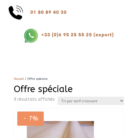
Accueil
/ Offre spéciale
Offre spéciale
Trié
9 résultats affichés
par
prix
croissant
- 7%