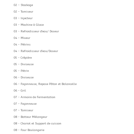
02 - Stockage
02 - Tamiseur
03 - Injecteur
03 - Machine à Glace
03 - Refroidisseur d'eau/ Doseur
04 - Mixeur
04 - Pétrins
04 - Refroidisseur d'eau/Doseur
05 - Crêpière
05 - Diviseuse
05 - Pétrin
06 - Diviseuse
06 - Façonneuse, Repose Pâton et Balancelle
06 - Gril
07 - Armoire de Fermentation
07 - Façonneuse
07 - Tamiseur
08 - Batteur Mélangeur
08 - Chariot et Support de cuisson
08 - Four Boulangerie