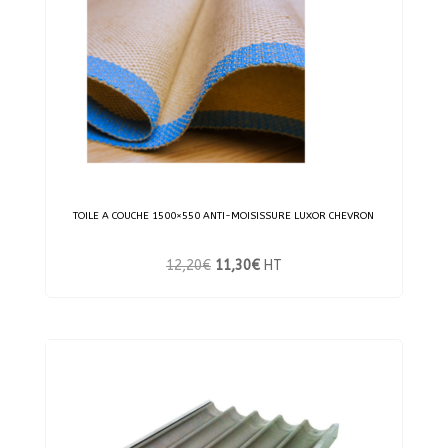
TOILE A COUCHE 1500×550 ANTI-MOISISSURE LUXOR CHEVRON
Le
Le
12,20
€
11,30
€
HT
prix
prix
initial
actuel
était :
est :
12,20€.
11,30€.