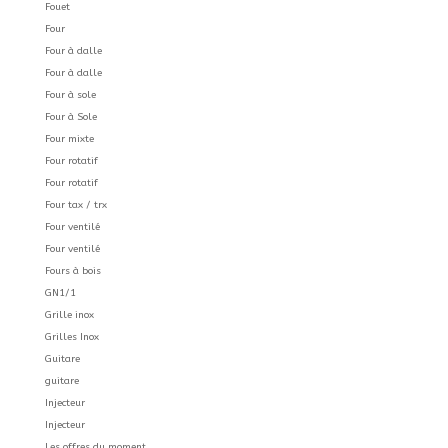
Fouet
Four
Four à dalle
Four à dalle
Four à sole
Four à Sole
Four mixte
Four rotatif
Four rotatif
Four tax / trx
Four ventilé
Four ventilé
Fours à bois
GN1/1
Grille inox
Grilles Inox
Guitare
guitare
Injecteur
Injecteur
Les offres du moment