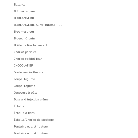
Balance
Bol mélangeur
BOULANGERIE
BOULANGERIE SEMI-INDUSTRIEL
Broc mesureur
Broyeur à pain
Brûleurs Riello Cuenod
Chariot parisien
Chariot spécial four
CHOCOLATIER
Conteneur isotherme
Coupe-légume
Coupe-Légume
Coupeuse à pâte
Doseur à injection crême
Échelle
Échelle à bacs
Échelle/Chariot de stockage
Fontaine et distributeur
Fontaine et distributeur