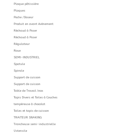
Plaque pâtissière
Plaques
Poche /Doseur
Produit en avant évènement
Réchaud à Poser
Réchaud à Poser
Régulateur
Roue
SEMI-INDUSTRIEL
Spatule
Spirale
Support de cuisson
Support de cuisson
Table de Travail Inox
Tapis Divers et Toiles à Couches
tempéreuse à chocolat
Toiles et tapis de cuisson
TRAITEUR SNAKING
Trancheuse semi-industrielle
Ustensile