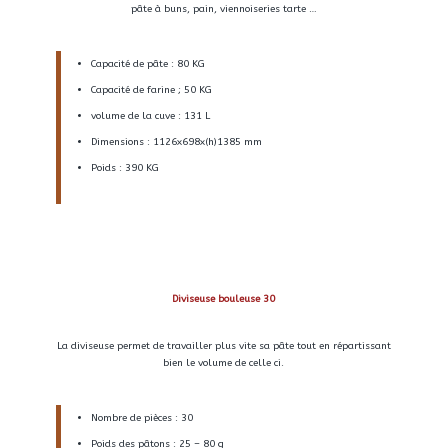
pâte à buns, pain, viennoiseries tarte …
Capacité de pâte : 80 KG
Capacité de farine ; 50 KG
volume de la cuve : 131 L
Dimensions : 1126x698x(h)1385 mm
Poids : 390 KG
Diviseuse bouleuse 30
La diviseuse permet de travailler plus vite sa pâte tout en répartissant
bien le volume de celle ci.
Nombre de pièces : 30
Poids des pâtons : 25 – 80 g