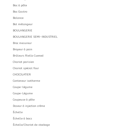
Bac à pâte
Bac Gastro
Balance
Bol mélangeur
BOULANGERIE
BOULANGERIE SEMI-INDUSTRIEL
Broc mesureur
Broyeur à pain
Brûleurs Riello Cuenod
Chariot parisien
Chariot spécial four
CHOCOLATIER
Conteneur isotherme
Coupe-légume
Coupe-Légume
Coupeuse à pâte
Doseur à injection crême
Échelle
Échelle à bacs
Échelle/Chariot de stockage