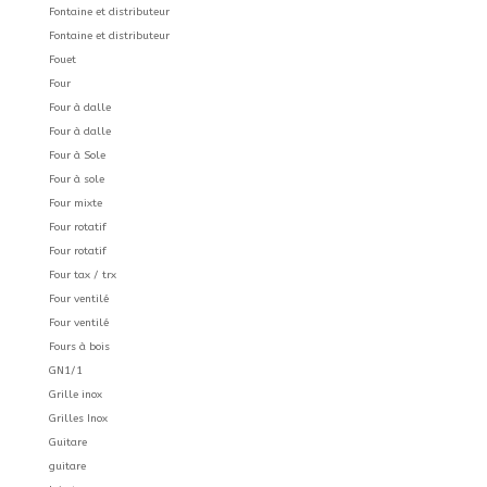
Fontaine et distributeur
Fontaine et distributeur
Fouet
Four
Four à dalle
Four à dalle
Four à Sole
Four à sole
Four mixte
Four rotatif
Four rotatif
Four tax / trx
Four ventilé
Four ventilé
Fours à bois
GN1/1
Grille inox
Grilles Inox
Guitare
guitare