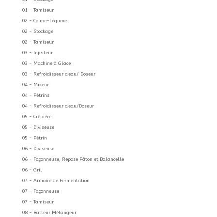
01 - Tamiseur
02 - Coupe-Légume
02 - Stockage
02 - Tamiseur
03 - Injecteur
03 - Machine à Glace
03 - Refroidisseur d'eau/ Doseur
04 - Mixeur
04 - Pétrins
04 - Refroidisseur d'eau/Doseur
05 - Crêpière
05 - Diviseuse
05 - Pétrin
06 - Diviseuse
06 - Façonneuse, Repose Pâton et Balancelle
06 - Gril
07 - Armoire de Fermentation
07 - Façonneuse
07 - Tamiseur
08 - Batteur Mélangeur