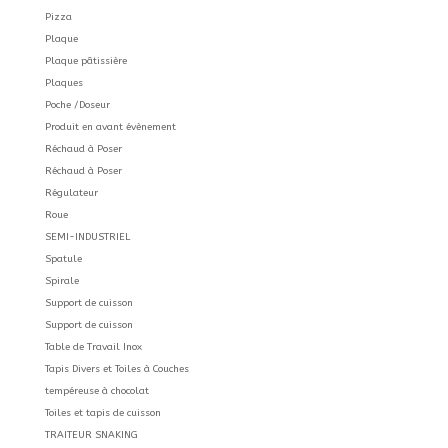
Pizza
Plaque
Plaque pâtissière
Plaques
Poche /Doseur
Produit en avant évènement
Réchaud à Poser
Réchaud à Poser
Régulateur
Roue
SEMI-INDUSTRIEL
Spatule
Spirale
Support de cuisson
Support de cuisson
Table de Travail Inox
Tapis Divers et Toiles à Couches
tempéreuse à chocolat
Toiles et tapis de cuisson
TRAITEUR SNAKING