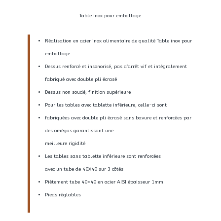
Table inox pour emballage
Réalisation en acier inox alimentaire de qualité Table inox pour
emballage
Dessus renforcé et insonorisé, pas d’arrêt vif et intégralement
fabriqué avec double pli écrasé
Dessus non soudé, finition supérieure
Pour les tables avec tablette inférieure, celle-ci sont
fabriquées avec double pli écrasé sans bavure et renforcées par
des omégas garantissant une
meilleure rigidité
Les tables sans tablette inférieure sont renforcées
avec un tube de 40X40 sur 3 côtés
Piètement tube 40×40 en acier AISI épaisseur 1mm
Pieds réglables