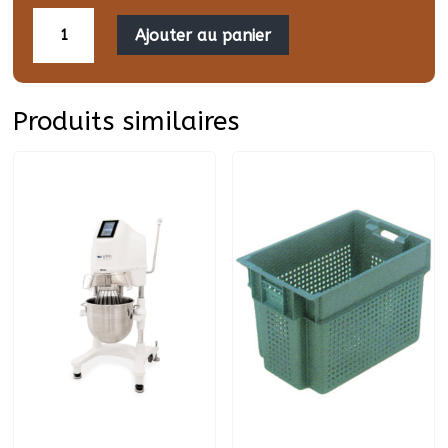
quantité
de
Ajouter au panier
Plaque
sans
rebords
600x400
Produits similaires
Epaisseur
3mm