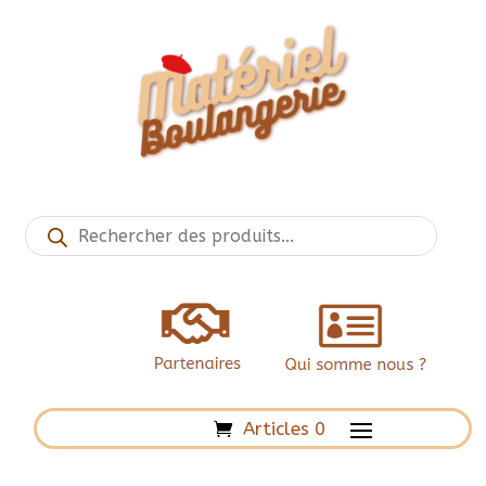
Recherche
de
produits
Articles 0