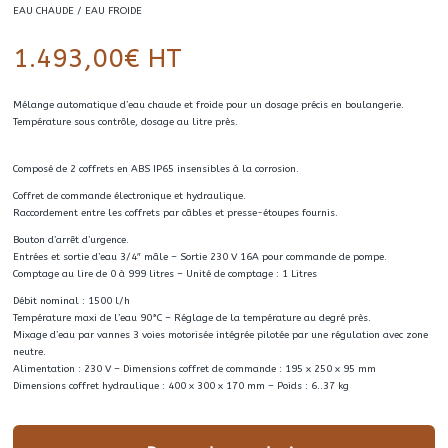
EAU CHAUDE / EAU FROIDE
1.493,00
€
HT
Mélange automatique d’eau chaude et froide pour un dosage précis en boulangerie.
Température sous contrôle, dosage au litre près.
Composé de 2 coffrets en ABS IP65 insensibles à la corrosion.
Coffret de commande électronique et hydraulique.
Raccordement entre les coffrets par câbles et presse-étoupes fournis.
Bouton d’arrêt d’urgence.
Entrées et sortie d’eau 3/4″ mâle – Sortie 230 V 16A pour commande de pompe.
Comptage au lire de 0 à 999 litres – Unité de comptage : 1 Litres
Débit nominal : 1500 l/h
Température maxi de l’eau 90°C – Réglage de la température au degré près.
Mixage d’eau par vannes 3 voies motorisée intégrée pilotée par une régulation avec zone
neutre.
Alimentation : 230 V – Dimensions coffret de commande : 195 x 250 x 95 mm
Dimensions coffret hydraulique : 400 x 300 x 170 mm – Poids : 6..37 kg